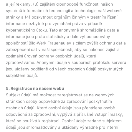
a její reklamy, (3) zajištění dlouhodobé funkčnosti našich
systémů informačních technologií a technologie naší webové
stránky a (4) poskytnout orgánům činným v trestním řízení
informace nezbytné pro vymáhání práva v případě
kybernetického útoku. Tato anonymně shromážděná data a
informace jsou proto statisticky a dále vyhodnocovány
společností Bild-Werk Frauenau eV s cílem zvýšit ochranu dat a
zabezpečení dat v naší společnosti, aby se nakonec zajistila
optimální úroveň ochrany osobních údajů, které
zpracováváme. Anonymní údaje v souborech protokolu serveru
jsou uloženy odděleně od všech osobních údajů poskytnutých
subjektem údajů.
5. Registrace na našem webu
Subjekt údajů má možnost zaregistrovat se na webových
stránkách osoby odpovědné za zpracování poskytnutím
osobních údajů. Které osobní údaje jsou přenášeny osobě
odpovědné za zpracování, vyplývá z příslušné vstupní masky,
která se používá k registraci. Osobní údaje zadané subjektem
údajů jsou shromažďovány a ukládány výhradně pro interní