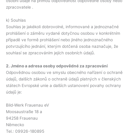
osobní údaje na přímou odpovědnost odpovědné osoby nebo
zpracovatele .
k) Souhlas
Souhlas je jakékoli dobrovolné, informované a jednoznačné
prohlášení o záměru vydané dotyčnou osobou v konkrétním
případě ve formě prohlášení nebo jiného jednoznačného
potvrzujícího jednání, kterým dotčená osoba naznačuje, že
souhlasí se zpracováním jejích osobních údajů.
2. Jméno a adresa osoby odpovědné za zpracování
Odpovědnou osobou ve smyslu obecného nařízení o ochraně
údajů, dalších zákonů o ochraně údajů platných v členských
státech Evropské unie a dalších ustanovení povahy ochrany
údajů je:
Bild-Werk Frauenau eV
Moosaustraße 18 a
94258 Frauenau
Německo
Tel.: 09926-180895