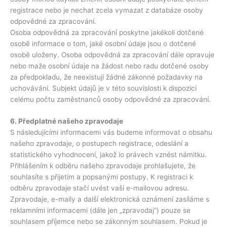
registrace nebo je nechat zcela vymazat z databáze osoby
odpovědné za zpracování.
Osoba odpovědná za zpracování poskytne jakékoli dotčené
osobě informace o tom, jaké osobní údaje jsou o dotčené
osobě uloženy. Osoba odpovědná za zpracování dále opravuje
nebo maže osobní údaje na žádost nebo radu dotčené osoby
za předpokladu, že neexistují žádné zákonné požadavky na
uchovávání. Subjekt údajů je v této souvislosti k dispozici
celému počtu zaměstnanců osoby odpovědné za zpracování.
6. Předplatné našeho zpravodaje
S následujícími informacemi vás budeme informovat o obsahu
našeho zpravodaje, o postupech registrace, odeslání a
statistického vyhodnocení, jakož io právech vznést námitku.
Přihlášením k odběru našeho zpravodaje prohlašujete, že
souhlasíte s přijetím a popsanými postupy. K registraci k
odběru zpravodaje stačí uvést vaši e-mailovou adresu.
Zpravodaje, e-maily a další elektronická oznámení zasíláme s
reklamními informacemi (dále jen „zpravodaj“) pouze se
souhlasem příjemce nebo se zákonným souhlasem. Pokud je