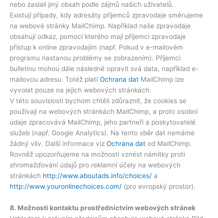
nebo zaslali jiný obsah podle zájmů našich uživatelů.
Existují případy, kdy adresáty příjemců zpravodaje směrujeme
na webové stránky MailChimp. Například naše zpravodaje
obsahují odkaz, pomocí kterého mají příjemci zpravodaje
přístup k online zpravodajím (např. Pokud v e-mailovém
programu nastanou problémy se zobrazením). Příjemci
bulletinu mohou dále následně opravit svá data, například e-
mailovou adresu. Totéž platí
Ochrana dat
MailChimp lze
vyvolat pouze na jejich webových stránkách.
V této souvislosti bychom chtěli zdůraznit, že cookies se
používají na webových stránkách MailChimp, a proto osobní
údaje zpracovává MailChimp, jeho partneři a poskytovatelé
služeb (např. Google Analytics). Na tento sběr dat nemáme
žádný vliv. Další informace viz
Ochrana dat
od MailChimp.
Rovněž upozorňujeme na možnosti vznést námitky proti
shromažďování údajů pro reklamní účely na webových
stránkách
http://www.aboutads.info/choices/
a
http://www.youronlinechoices.com/
(pro evropský prostor).
8. Možnosti kontaktu prostřednictvím webových stránek