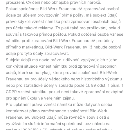
prosazení, Cvičení nebo obhajoba právních nároků.
Pokud společnost Bild-Werk Frauenau eV zpracovává osobní
údaje za účelem provozování přímé pošty, má subjekt údajů
právo kdykoli vznést námitku proti zpracování osobních údajů
pro účely takové reklamy. To platí také pro profilování, pokud
souvisí s takovou přímou poštou. Pokud dotčená osoba vznese
námitku proti zpracování Bild-Werk Frauenau eV pro účely
přímého marketingu, Bild-Werk Frauenau eV již nebude osobní
údaje pro tyto účely zpracovávat.
Subjekt údajů má navíc právo z důvodů vyplývajících z jeho
konkrétní situace vznést námitku proti zpracování osobních
údajů, které se ho týkají, které provádí společnost Bild-Werk
Frauenau eV pro účely vědeckého nebo historického výzkumu
nebo pro statistické účely v souladu podle čl. 89 odst. 1 písm. 1
GDPR vznést námitku, pokud není takové zpracování nezbytné
pro splnění úkolu ve veřejném zájmu.
Pro uplatnění práva vznést námitku může dotyčná osoba
kontaktovat přímo zaměstnance společnosti Bild-Werk
Frauenau eV. Subjekt údajů může rovněž v souvislosti s
využíváním služeb informační společnosti bez ohledu na