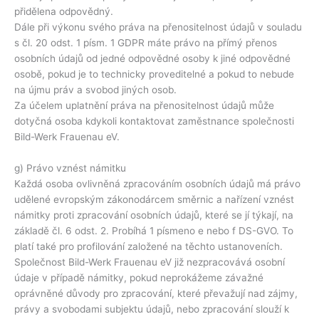
přidělena odpovědný.
Dále při výkonu svého práva na přenositelnost údajů v souladu
s čl. 20 odst. 1 písm. 1 GDPR máte právo na přímý přenos
osobních údajů od jedné odpovědné osoby k jiné odpovědné
osobě, pokud je to technicky proveditelné a pokud to nebude
na újmu práv a svobod jiných osob.
Za účelem uplatnění práva na přenositelnost údajů může
dotyčná osoba kdykoli kontaktovat zaměstnance společnosti
Bild-Werk Frauenau eV.
g) Právo vznést námitku
Každá osoba ovlivněná zpracováním osobních údajů má právo
udělené evropským zákonodárcem směrnic a nařízení vznést
námitky proti zpracování osobních údajů, které se jí týkají, na
základě čl. 6 odst. 2. Probíhá 1 písmeno e nebo f DS-GVO. To
platí také pro profilování založené na těchto ustanoveních.
Společnost Bild-Werk Frauenau eV již nezpracovává osobní
údaje v případě námitky, pokud neprokážeme závažné
oprávněné důvody pro zpracování, které převažují nad zájmy,
právy a svobodami subjektu údajů, nebo zpracování slouží k