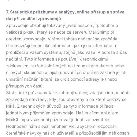
7.
Statistické průzkumy a analýzy, online přístup a správa
dat při zasílání zpravodajů
Zpravodaje obsahují takzvaný „web beacon“, tj. Soubor o
velikosti pixelu, který se načte ze serveru MailChimp při
otevření zpravodaje. V rámci tohoto načítání se zpočátku
shromažďují technické informace, jako jsou informace o
prohlížeči a vašem systému, stejně jako vaše IP adresa a čas
načítání. Tyto informace se používají k technickému
zdokonalení služeb založených na technických datech nebo
cílových skupinách a jejich chování při čtení na základě jejich
umístění načítání (které lze určit pomocí adresy IP) nebo
přístupových časů.
Statistické průzkumy také zahrnují určení, zda jsou informační
zpravodaje otevřeny, kdy jsou otevřeny a na které odkazy se
kliká. Z technických důvodů lze tyto informace přiřadit
jednotlivým příjemcům zpravodaje. Naším cílem ani cílem
MailChimpu však není pozorovat jednotlivé uživatele.
Hodnocení nám slouží mnohem víc, abychom rozpoznali
čtenářské návyky našich uživatelů a přizpůsobili jim náš obsah