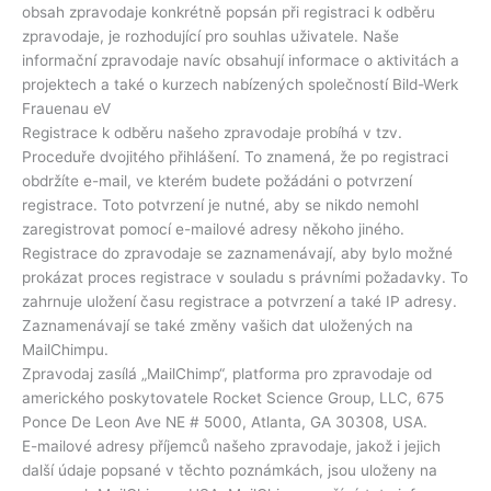
obsah zpravodaje konkrétně popsán při registraci k odběru
zpravodaje, je rozhodující pro souhlas uživatele. Naše
informační zpravodaje navíc obsahují informace o aktivitách a
projektech a také o kurzech nabízených společností Bild-Werk
Frauenau eV
Registrace k odběru našeho zpravodaje probíhá v tzv.
Proceduře dvojitého přihlášení. To znamená, že po registraci
obdržíte e-mail, ve kterém budete požádáni o potvrzení
registrace. Toto potvrzení je nutné, aby se nikdo nemohl
zaregistrovat pomocí e-mailové adresy někoho jiného.
Registrace do zpravodaje se zaznamenávají, aby bylo možné
prokázat proces registrace v souladu s právními požadavky. To
zahrnuje uložení času registrace a potvrzení a také IP adresy.
Zaznamenávají se také změny vašich dat uložených na
MailChimpu.
Zpravodaj zasílá „MailChimp“, platforma pro zpravodaje od
amerického poskytovatele Rocket Science Group, LLC, 675
Ponce De Leon Ave NE # 5000, Atlanta, GA 30308, USA.
E-mailové adresy příjemců našeho zpravodaje, jakož i jejich
další údaje popsané v těchto poznámkách, jsou uloženy na