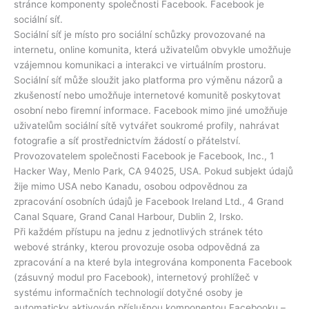
stránce komponenty společnosti Facebook. Facebook je
sociální síť.
Sociální síť je místo pro sociální schůzky provozované na
internetu, online komunita, která uživatelům obvykle umožňuje
vzájemnou komunikaci a interakci ve virtuálním prostoru.
Sociální síť může sloužit jako platforma pro výměnu názorů a
zkušeností nebo umožňuje internetové komunitě poskytovat
osobní nebo firemní informace. Facebook mimo jiné umožňuje
uživatelům sociální sítě vytvářet soukromé profily, nahrávat
fotografie a síť prostřednictvím žádostí o přátelství.
Provozovatelem společnosti Facebook je Facebook, Inc., 1
Hacker Way, Menlo Park, CA 94025, USA. Pokud subjekt údajů
žije mimo USA nebo Kanadu, osobou odpovědnou za
zpracování osobních údajů je Facebook Ireland Ltd., 4 Grand
Canal Square, Grand Canal Harbour, Dublin 2, Irsko.
Při každém přístupu na jednu z jednotlivých stránek této
webové stránky, kterou provozuje osoba odpovědná za
zpracování a na které byla integrována komponenta Facebook
(zásuvný modul pro Facebook), internetový prohlížeč v
systému informačních technologií dotyčné osoby je
automaticky aktivován příslušnou komponentou Facebooku –