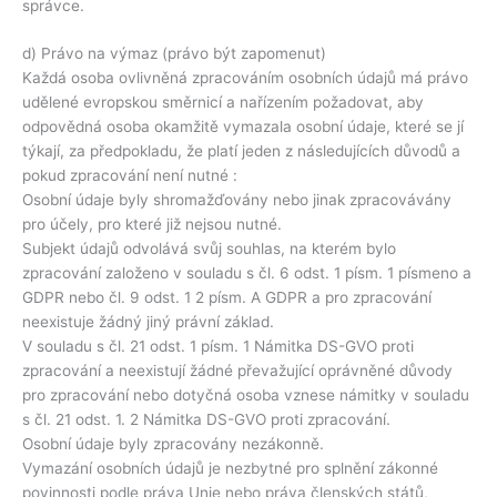
správce.
d) Právo na výmaz (právo být zapomenut)
Každá osoba ovlivněná zpracováním osobních údajů má právo
udělené evropskou směrnicí a nařízením požadovat, aby
odpovědná osoba okamžitě vymazala osobní údaje, které se jí
týkají, za předpokladu, že platí jeden z následujících důvodů a
pokud zpracování není nutné :
Osobní údaje byly shromažďovány nebo jinak zpracovávány
pro účely, pro které již nejsou nutné.
Subjekt údajů odvolává svůj souhlas, na kterém bylo
zpracování založeno v souladu s čl. 6 odst. 1 písm. 1 písmeno a
GDPR nebo čl. 9 odst. 1 2 písm. A GDPR a pro zpracování
neexistuje žádný jiný právní základ.
V souladu s čl. 21 odst. 1 písm. 1 Námitka DS-GVO proti
zpracování a neexistují žádné převažující oprávněné důvody
pro zpracování nebo dotyčná osoba vznese námitky v souladu
s čl. 21 odst. 1. 2 Námitka DS-GVO proti zpracování.
Osobní údaje byly zpracovány nezákonně.
Vymazání osobních údajů je nezbytné pro splnění zákonné
povinnosti podle práva Unie nebo práva členských států,