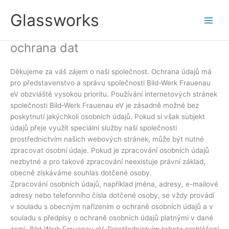
Přeskočit
Glassworks
na
obsah
ochrana dat
Děkujeme za váš zájem o naši společnost. Ochrana údajů má
pro představenstvo a správu společnosti Bild-Werk Frauenau
eV obzvláště vysokou prioritu. Používání internetových stránek
společnosti Bild-Werk Frauenau eV je zásadně možné bez
poskytnutí jakýchkoli osobních údajů. Pokud si však subjekt
údajů přeje využít speciální služby naší společnosti
prostřednictvím našich webových stránek, může být nutné
zpracovat osobní údaje. Pokud je zpracování osobních údajů
nezbytné a pro takové zpracování neexistuje právní základ,
obecně získáváme souhlas dotčené osoby.
Zpracování osobních údajů, například jména, adresy, e-mailové
adresy nebo telefonního čísla dotčené osoby, se vždy provádí
v souladu s obecným nařízením o ochraně osobních údajů a v
souladu s předpisy o ochraně osobních údajů platnými v dané
zemi. Bild-Werk Frauenau eV. Prostřednictvím tohoto prohlášení