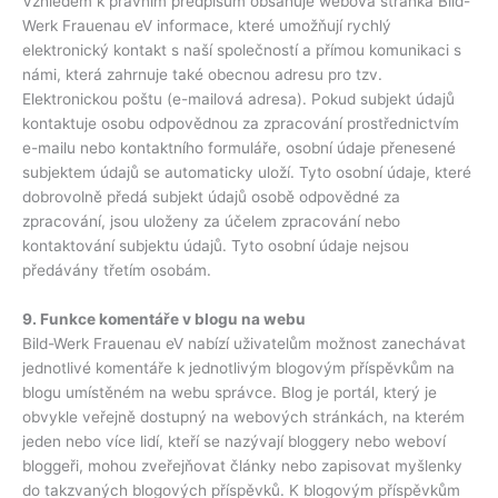
Vzhledem k právním předpisům obsahuje webová stránka Bild-
Werk Frauenau eV informace, které umožňují rychlý
elektronický kontakt s naší společností a přímou komunikaci s
námi, která zahrnuje také obecnou adresu pro tzv.
Elektronickou poštu (e-mailová adresa). Pokud subjekt údajů
kontaktuje osobu odpovědnou za zpracování prostřednictvím
e-mailu nebo kontaktního formuláře, osobní údaje přenesené
subjektem údajů se automaticky uloží. Tyto osobní údaje, které
dobrovolně předá subjekt údajů osobě odpovědné za
zpracování, jsou uloženy za účelem zpracování nebo
kontaktování subjektu údajů. Tyto osobní údaje nejsou
předávány třetím osobám.
9. Funkce komentáře v blogu na webu
Bild-Werk Frauenau eV nabízí uživatelům možnost zanechávat
jednotlivé komentáře k jednotlivým blogovým příspěvkům na
blogu umístěném na webu správce. Blog je portál, který je
obvykle veřejně dostupný na webových stránkách, na kterém
jeden nebo více lidí, kteří se nazývají bloggery nebo weboví
bloggeři, mohou zveřejňovat články nebo zapisovat myšlenky
do takzvaných blogových příspěvků. K blogovým příspěvkům