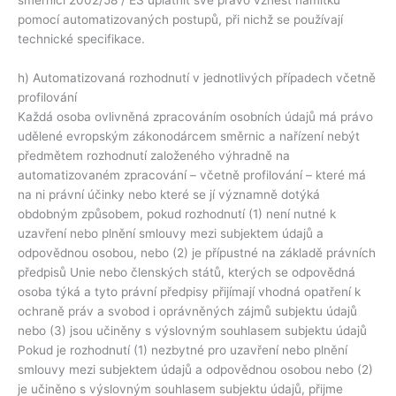
směrnici 2002/58 / ES uplatnit své právo vznést námitku
pomocí automatizovaných postupů, při nichž se používají
technické specifikace.
h) Automatizovaná rozhodnutí v jednotlivých případech včetně
profilování
Každá osoba ovlivněná zpracováním osobních údajů má právo
udělené evropským zákonodárcem směrnic a nařízení nebýt
předmětem rozhodnutí založeného výhradně na
automatizovaném zpracování – včetně profilování – které má
na ni právní účinky nebo které se jí významně dotýká
obdobným způsobem, pokud rozhodnutí (1) není nutné k
uzavření nebo plnění smlouvy mezi subjektem údajů a
odpovědnou osobou, nebo (2) je přípustné na základě právních
předpisů Unie nebo členských států, kterých se odpovědná
osoba týká a tyto právní předpisy přijímají vhodná opatření k
ochraně práv a svobod i oprávněných zájmů subjektu údajů
nebo (3) jsou učiněny s výslovným souhlasem subjektu údajů
Pokud je rozhodnutí (1) nezbytné pro uzavření nebo plnění
smlouvy mezi subjektem údajů a odpovědnou osobou nebo (2)
je učiněno s výslovným souhlasem subjektu údajů, přijme