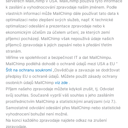
serverech MailChimp v USA. MailChimp používá tyto informace
k zasílání a vyhodnocování zpravodaje naším jménem. Podle
vlastních informací může MailChimp dále používat tato data k
optimalizaci nebo zlepšení svých služeb, např. K technické
optimalizaci odesílání a prezentace zpravodaje nebo k
ekonomickým účelům za účelem určení, ze kterých zemí
příjemci pocházejí. MailChimp však nepoužívá údaje našich
příjemců zpravodaje k jejich zapsání nebo k předání třetím
stranám.
Věříme ve spolehlivost a bezpečnost IT a dat MailChimpu.
MailChimp podléhá dohodě o ochraně údajů mezi USA a EU “
Štít na ochranu soukromí
„Osvědčuje a zavazuje se dodržovat
předpisy EU o ochraně údajů. Můžete použít zásady ochrany
osobních údajů MailChimp
viz zde
.
Příjem našeho zpravodaje můžete kdykoli zrušit, tj. Odvolat
svůj souhlas. Současně vyprší váš souhlas s jeho zasíláním
prostřednictvím MailChimp a statistickými analýzami (viz 7.).
Samostatné odvolání odeslání přes MailChimp nebo statistické
vyhodnocení bohužel není možné.
Na konci každého zpravodaje najdete odkaz na zrušení
zpravodaje.