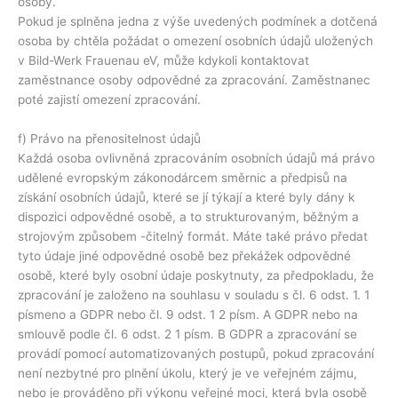
osoby.
Pokud je splněna jedna z výše uvedených podmínek a dotčená
osoba by chtěla požádat o omezení osobních údajů uložených
v Bild-Werk Frauenau eV, může kdykoli kontaktovat
zaměstnance osoby odpovědné za zpracování. Zaměstnanec
poté zajistí omezení zpracování.
f) Právo na přenositelnost údajů
Každá osoba ovlivněná zpracováním osobních údajů má právo
udělené evropským zákonodárcem směrnic a předpisů na
získání osobních údajů, které se jí týkají a které byly dány k
dispozici odpovědné osobě, a to strukturovaným, běžným a
strojovým způsobem -čitelný formát. Máte také právo předat
tyto údaje jiné odpovědné osobě bez překážek odpovědné
osobě, které byly osobní údaje poskytnuty, za předpokladu, že
zpracování je založeno na souhlasu v souladu s čl. 6 odst. 1. 1
písmeno a GDPR nebo čl. 9 odst. 1 2 písm. A GDPR nebo na
smlouvě podle čl. 6 odst. 2 1 písm. B GDPR a zpracování se
provádí pomocí automatizovaných postupů, pokud zpracování
není nezbytné pro plnění úkolu, který je ve veřejném zájmu,
nebo je prováděno při výkonu veřejné moci, která byla osobě