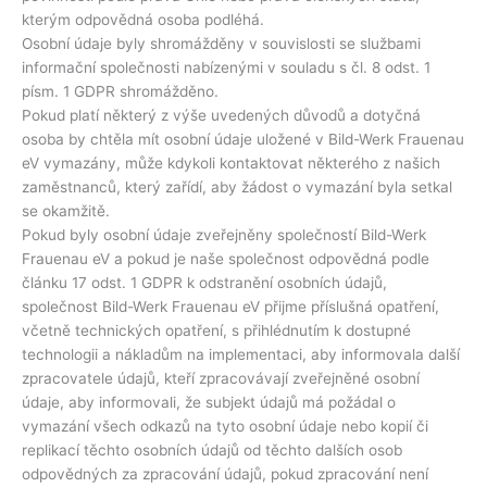
kterým odpovědná osoba podléhá.
Osobní údaje byly shromážděny v souvislosti se službami
informační společnosti nabízenými v souladu s čl. 8 odst. 1
písm. 1 GDPR shromážděno.
Pokud platí některý z výše uvedených důvodů a dotyčná
osoba by chtěla mít osobní údaje uložené v Bild-Werk Frauenau
eV vymazány, může kdykoli kontaktovat některého z našich
zaměstnanců, který zařídí, aby žádost o vymazání byla setkal
se okamžitě.
Pokud byly osobní údaje zveřejněny společností Bild-Werk
Frauenau eV a pokud je naše společnost odpovědná podle
článku 17 odst. 1 GDPR k odstranění osobních údajů,
společnost Bild-Werk Frauenau eV přijme příslušná opatření,
včetně technických opatření, s přihlédnutím k dostupné
technologii a nákladům na implementaci, aby informovala další
zpracovatele údajů, kteří zpracovávají zveřejněné osobní
údaje, aby informovali, že subjekt údajů má požádal o
vymazání všech odkazů na tyto osobní údaje nebo kopií či
replikací těchto osobních údajů od těchto dalších osob
odpovědných za zpracování údajů, pokud zpracování není