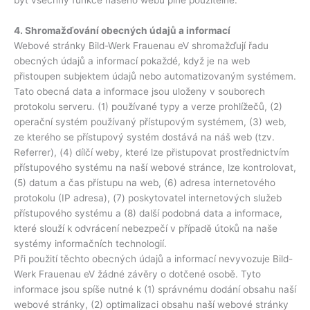
4. Shromažďování obecných údajů a informací
Webové stránky Bild-Werk Frauenau eV shromažďují řadu
obecných údajů a informací pokaždé, když je na web
přistoupen subjektem údajů nebo automatizovaným systémem.
Tato obecná data a informace jsou uloženy v souborech
protokolu serveru. (1) používané typy a verze prohlížečů, (2)
operační systém používaný přístupovým systémem, (3) web,
ze kterého se přístupový systém dostává na náš web (tzv.
Referrer), (4) dílčí weby, které lze přistupovat prostřednictvím
přístupového systému na naší webové stránce, lze kontrolovat,
(5) datum a čas přístupu na web, (6) adresa internetového
protokolu (IP adresa), (7) poskytovatel internetových služeb
přístupového systému a (8) další podobná data a informace,
které slouží k odvrácení nebezpečí v případě útoků na naše
systémy informačních technologií.
Při použití těchto obecných údajů a informací nevyvozuje Bild-
Werk Frauenau eV žádné závěry o dotčené osobě. Tyto
informace jsou spíše nutné k (1) správnému dodání obsahu naší
webové stránky, (2) optimalizaci obsahu naší webové stránky