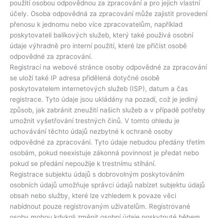
použití osobou odpovědnou za zpracování a pro jejich vlastní
účely. Osoba odpovědná za zpracování může zajistit provedení
přenosu k jednomu nebo více zpracovatelům, například
poskytovateli balíkových služeb, který také používá osobní
údaje výhradně pro interní použití, které lze přičíst osobě
odpovědné za zpracování.
Registrací na webové stránce osoby odpovědné za zpracování
se uloží také IP adresa přidělená dotyčné osobě
poskytovatelem internetových služeb (ISP), datum a čas
registrace. Tyto údaje jsou ukládány na pozadí, což je jediný
způsob, jak zabránit zneužití našich služeb a v případě potřeby
umožnit vyšetřování trestných činů. V tomto ohledu je
uchovávání těchto údajů nezbytné k ochraně osoby
odpovědné za zpracování. Tyto údaje nebudou předány třetím
osobám, pokud neexistuje zákonná povinnost je předat nebo
pokud se předání nepoužije k trestnímu stíhání.
Registrace subjektu údajů s dobrovolným poskytováním
osobních údajů umožňuje správci údajů nabízet subjektu údajů
obsah nebo služby, které lze vzhledem k povaze věci
nabídnout pouze registrovaným uživatelům. Registrované
osoby mohou kdykoli změnit osobní údaje poskytnuté během