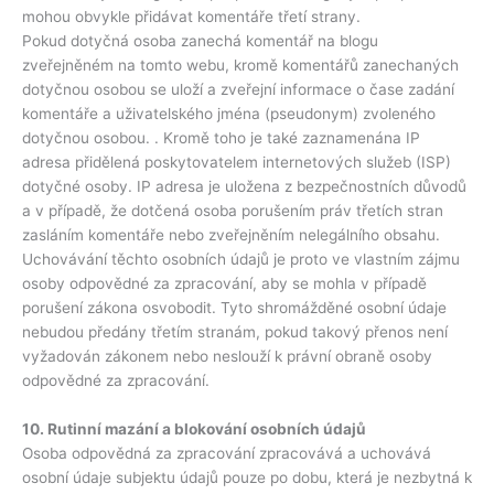
mohou obvykle přidávat komentáře třetí strany.
Pokud dotyčná osoba zanechá komentář na blogu
zveřejněném na tomto webu, kromě komentářů zanechaných
dotyčnou osobou se uloží a zveřejní informace o čase zadání
komentáře a uživatelského jména (pseudonym) zvoleného
dotyčnou osobou. . Kromě toho je také zaznamenána IP
adresa přidělená poskytovatelem internetových služeb (ISP)
dotyčné osoby. IP adresa je uložena z bezpečnostních důvodů
a v případě, že dotčená osoba porušením práv třetích stran
zasláním komentáře nebo zveřejněním nelegálního obsahu.
Uchovávání těchto osobních údajů je proto ve vlastním zájmu
osoby odpovědné za zpracování, aby se mohla v případě
porušení zákona osvobodit. Tyto shromážděné osobní údaje
nebudou předány třetím stranám, pokud takový přenos není
vyžadován zákonem nebo neslouží k právní obraně osoby
odpovědné za zpracování.
10. Rutinní mazání a blokování osobních údajů
Osoba odpovědná za zpracování zpracovává a uchovává
osobní údaje subjektu údajů pouze po dobu, která je nezbytná k