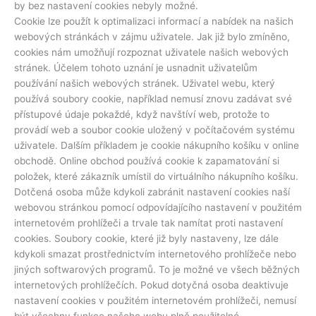
by bez nastavení cookies nebyly možné.
Cookie lze použít k optimalizaci informací a nabídek na našich
webových stránkách v zájmu uživatele. Jak již bylo zmíněno,
cookies nám umožňují rozpoznat uživatele našich webových
stránek. Účelem tohoto uznání je usnadnit uživatelům
používání našich webových stránek. Uživatel webu, který
používá soubory cookie, například nemusí znovu zadávat své
přístupové údaje pokaždé, když navštíví web, protože to
provádí web a soubor cookie uložený v počítačovém systému
uživatele. Dalším příkladem je cookie nákupního košíku v online
obchodě. Online obchod používá cookie k zapamatování si
položek, které zákazník umístil do virtuálního nákupního košíku.
Dotčená osoba může kdykoli zabránit nastavení cookies naší
webovou stránkou pomocí odpovídajícího nastavení v použitém
internetovém prohlížeči a trvale tak namítat proti nastavení
cookies. Soubory cookie, které již byly nastaveny, lze dále
kdykoli smazat prostřednictvím internetového prohlížeče nebo
jiných softwarových programů. To je možné ve všech běžných
internetových prohlížečích. Pokud dotyčná osoba deaktivuje
nastavení cookies v použitém internetovém prohlížeči, nemusí
být všechny funkce našeho webu plně použitelné.