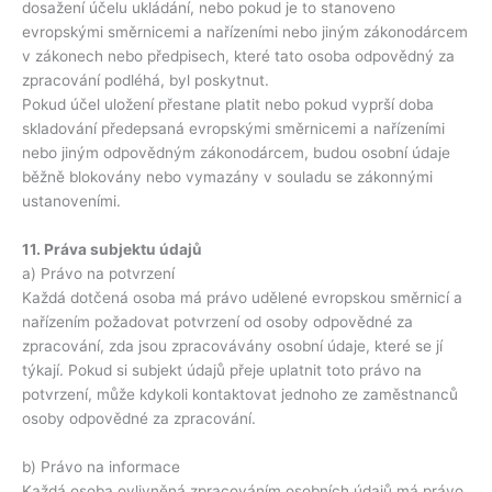
dosažení účelu ukládání, nebo pokud je to stanoveno
evropskými směrnicemi a nařízeními nebo jiným zákonodárcem
v zákonech nebo předpisech, které tato osoba odpovědný za
zpracování podléhá, byl poskytnut.
Pokud účel uložení přestane platit nebo pokud vyprší doba
skladování předepsaná evropskými směrnicemi a nařízeními
nebo jiným odpovědným zákonodárcem, budou osobní údaje
běžně blokovány nebo vymazány v souladu se zákonnými
ustanoveními.
11. Práva subjektu údajů
a) Právo na potvrzení
Každá dotčená osoba má právo udělené evropskou směrnicí a
nařízením požadovat potvrzení od osoby odpovědné za
zpracování, zda jsou zpracovávány osobní údaje, které se jí
týkají. Pokud si subjekt údajů přeje uplatnit toto právo na
potvrzení, může kdykoli kontaktovat jednoho ze zaměstnanců
osoby odpovědné za zpracování.
b) Právo na informace
Každá osoba ovlivněná zpracováním osobních údajů má právo,