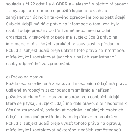
souladu s čl.22 odst.1 a 4 GDPR a – alespoň v těchto případech
– smysluplné informace o použité logice a rozsahu a
zamýšlených účincích takového zpracování pro subjekt údajů
Subjekt údajů má dále právo na informace o tom, zda byly
osobní údaje předány do třetí země nebo mezinárodní
organizaci. V takovém případě má subjekt údajů právo na
informace o příslušných zárukách v souvislosti s předáním.
Pokud si subjekt údajů přeje uplatnit toto právo na informace,
může kdykoli kontaktovat jednoho z našich zaměstnanců
osoby odpovědné za zpracování.
c) Právo na opravu
Každá osoba ovlivněná zpracováním osobních údajů má právo
udělené evropským zákonodárcem směrnic a nařízení
požadovat okamžitou opravu nesprávných osobních údajů,
které se jí týkají. Subjekt údajů má dále právo, s přihlédnutím k
účelům zpracování, požadovat doplnění neúplných osobních
údajů – mimo jiné prostřednictvím doplňkového prohlášení.
Pokud si subjekt údajů přeje využít tohoto práva na opravu,
může kdykoli kontaktovat některého z našich zaměstnanců