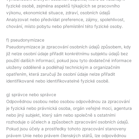
fyzické osobě, zejména aspektů týkajících se pracovního
výkonu, ekonomické situace, zdraví, osobních údajů
Analyzovat nebo předvídat preference, zájmy, spolehlivost,
chování, místo pobytu nebo přemístění této fyzické osoby.
f) pseudonymizace
Pseudonymizace je zpracování osobních údajů způsobem, kdy
již nelze osobní údaje přiřadit konkrétnímu subjektu údajů bez
použití dalších informací, pokud jsou tyto dodatečné informace
uloženy odděleně a podléhají technickým a organizačním
opatřením, která zaručují že osobní údaje nelze přiřadit
identifikované nebo identifikovatelné fyzické osobě.
g) správce nebo správce
Odpovědnou osobou nebo osobou odpovědnou za zpracování
je fyzická nebo právnická osoba, orgán veřejné moci, agentura
nebo jiný subjekt, který sám nebo společně s ostatními
rozhoduje o účelech a způsobech zpracování osobních údajů.
Pokud jsou účely a prostředky tohoto zpracování stanoveny
právem Unie nebo právem členských států, lze odpovědnou